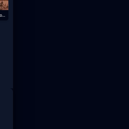
Yun Cong Long