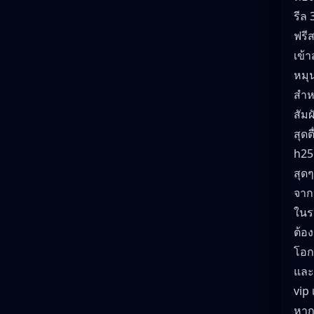
รีล 
ฟรีส
เข้า
หมุ
สำหร
สัม
สุด
h25
สุด
จากส
ในร
ต้อ
โอก
และ
vip 
หาก