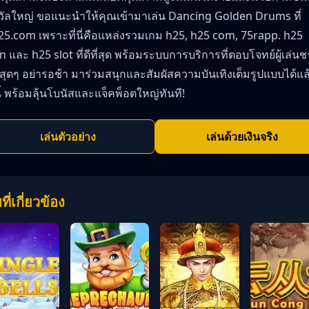
วัลใหญ่ ขอแนะนำให้คุณเข้ามาเล่น Dancing Golden Drums ที่
25.com เพราะที่นี่คือแหล่งรวมเกม h25, h25 com, 75rapp. h25
n และ h25 slot ที่ดีที่สุด พร้อมระบบการบริการที่ตอบโจทย์ผู้เล่น
สุดๆ อย่ารอช้า มาร่วมสนุกและสัมผัสความบันเทิงเต็มรูปแบบได้แล
ี้ พร้อมลุ้นโบนัสและแจ็คพ็อตใหญ่ทันที!
เล่นตัวอย่าง
เล่นด้วยเงินจริง
ที่เกี่ยวข้อง