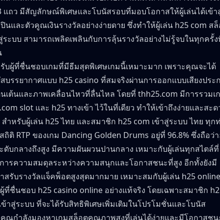
3 แถว มีสัญลักษณ์พิเศษและโบนัสรอบที่มอบโอกาสให้ผู้เล่นได้เข้าสู
ปินและตัวคูณเงินรางวัลอย่างง่ายดาย ซึ่งทำให้ผู้เล่น h25 com สล
สู่ระบบ สามารถเพลิดเพลินกับการลุ้นรางวัลอย่างไม่รู้จบในทุกครั้งท
น
ับผู้ที่ชื่นชอบเกมที่มีธีมสุดพิเศษเกมนี้เหมาะมาก เพราะคุณจะได้
ผัสบรรยากาศแบบ h25 casino ที่สมจริงผ่านการออกแบบเสียงประ
ตื่นเต้นและภาพเคลื่อนไหวที่ลื่นไหล โดยที่ thh25.com มีการรวมเ
.com slot และ h25 ทางเข้า ไว้ในที่เดียว ทำให้เข้าถึงง่ายและสะ
ๆ สำหรับผู้เล่น h25 ไทย และสมาชิก h25 com เข้าสู่ระบบ ไทย ทุกท
ถิติ RTP ของเกม Dancing Golden Drums อยู่ที่ 96.8% ซึ่งถือว่าอ
ะดับกลางถึงสูง มีความผันผวนปานกลาง เหมาะกับผู้เล่นทุกสไตล์ที่
งการความสมดุลระหว่างความสนุกและโอกาสชนะที่สูง อีกทั้งยังมี
าสรับรางวัลแจ็คพ็อตสูงสุดมากมาย เหมาะสมกับผู้เล่น h25 onlin
ผู้ที่ชื่นชอบ h25 casino online อย่างแท้จริง โดยเฉพาะสมาชิก h
เข้าสู่ระบบ ที่จะได้รับสิทธิพิเศษเพิ่มเติมในโปรโมชั่นและโบนัส
คุณกำลังมองหาเกมสล็อตคุณภาพสูงที่เล่นได้ง่ายและมีโอกาสชน