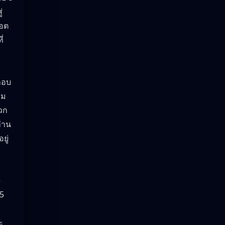
่
็อต
ี่
กอบ
กม
ดวก
่าน
ยู่
e
25
ะ