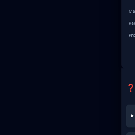
Ma
Re
Pro