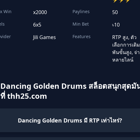
x Win
Paylines
x2000
50
els
Min Bet
6x5
৳10
vider
Features
Jili Games
RTP สูง, ตัว
เลือกการเดิม
พันขั้นสูง, จ่
หลายไลน์
Dancing Golden Drums สล็อตสนุกสุดมัน
❓
ที่ thh25.com
Dancing Golden Drums มี RTP เท่าไหร่?