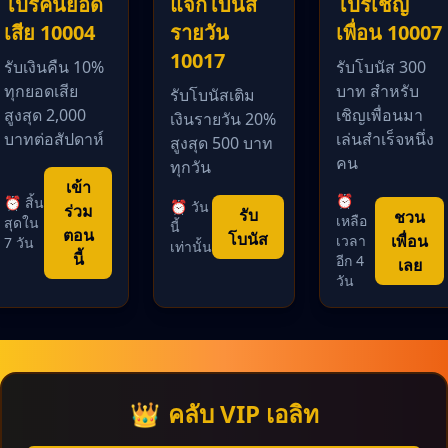
โปรคืนยอด
แจกโบนัส
โปรเชิญ
เสีย 10004
รายวัน
เพื่อน 10007
10017
รับเงินคืน 10%
รับโบนัส 300
ทุกยอดเสีย
บาท สำหรับ
รับโบนัสเติม
สูงสุด 2,000
เชิญเพื่อนมา
เงินรายวัน 20%
บาทต่อสัปดาห์
เล่นสำเร็จหนึ่ง
สูงสุด 500 บาท
คน
ทุกวัน
เข้า
⏰
⏰ สิ้น
⏰ วัน
ร่วม
รับ
ชวน
เหลือ
สุดใน
นี้
ตอน
โบนัส
เพื่อน
เวลา
7 วัน
เท่านั้น
นี้
อีก 4
เลย
วัน
👑
คลับ VIP เอลิท