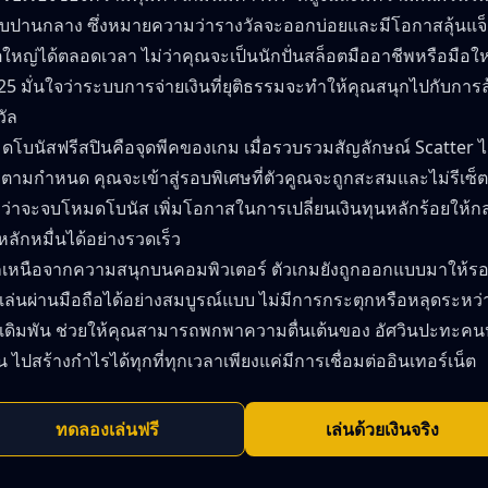
ับปานกลาง ซึ่งหมายความว่ารางวัลจะออกบ่อยและมีโอกาสลุ้นแจ
ใหญ่ได้ตลอดเวลา ไม่ว่าคุณจะเป็นนักปั่นสล็อตมืออาชีพหรือมือให
25 มั่นใจว่าระบบการจ่ายเงินที่ยุติธรรมจะทำให้คุณสนุกไปกับการล
วัล
ดโบนัสฟรีสปินคือจุดพีคของเกม เมื่อรวบรวมสัญลักษณ์ Scatter ไ
ตามกำหนด คุณจะเข้าสู่รอบพิเศษที่ตัวคูณจะถูกสะสมและไม่รีเซ็ต
ว่าจะจบโหมดโบนัส เพิ่มโอกาสในการเปลี่ยนเงินทุนหลักร้อยให้ก
หลักหมื่นได้อย่างรวดเร็ว
เหนือจากความสนุกบนคอมพิวเตอร์ ตัวเกมยังถูกออกแบบมาให้รอ
เล่นผ่านมือถือได้อย่างสมบูรณ์แบบ ไม่มีการกระตุกหรือหลุดระหว่
เดิมพัน ช่วยให้คุณสามารถพกพาความตื่นเต้นของ อัศวินปะทะคน
อน ไปสร้างกำไรได้ทุกที่ทุกเวลาเพียงแค่มีการเชื่อมต่ออินเทอร์เน็ต
ทดลองเล่นฟรี
เล่นด้วยเงินจริง