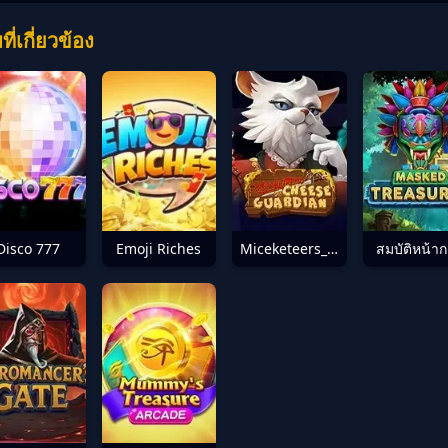
ที่เกี่ยวข้อง
Disco 777
Emoji Riches
Miceketeers_ The Cheese Guardian
สมบัติหน้า