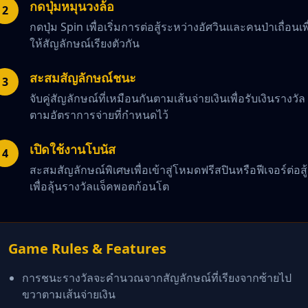
กดปุ่มหมุนวงล้อ
2
กดปุ่ม Spin เพื่อเริ่มการต่อสู้ระหว่างอัศวินและคนป่าเถื่อนเพื
ให้สัญลักษณ์เรียงตัวกัน
สะสมสัญลักษณ์ชนะ
3
จับคู่สัญลักษณ์ที่เหมือนกันตามเส้นจ่ายเงินเพื่อรับเงินรางวัล
ตามอัตราการจ่ายที่กำหนดไว้
เปิดใช้งานโบนัส
4
สะสมสัญลักษณ์พิเศษเพื่อเข้าสู่โหมดฟรีสปินหรือฟีเจอร์ต่อสู้
เพื่อลุ้นรางวัลแจ็คพอตก้อนโต
Game Rules & Features
การชนะรางวัลจะคำนวณจากสัญลักษณ์ที่เรียงจากซ้ายไป
ขวาตามเส้นจ่ายเงิน