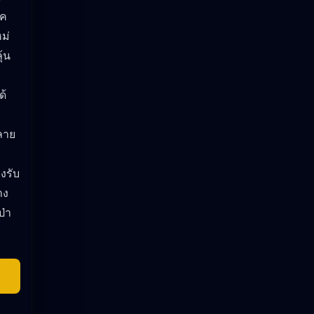
็ค
ม่
ุ้น
ด้
ลาย
งรับ
าง
ป่า