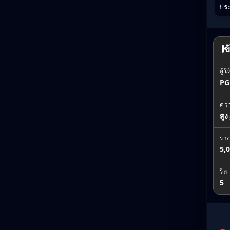
ข
ผู้ใ
PG
คว
สูง
ราง
5,
รีล
5