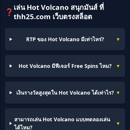
เล่น Hot Volcano สนุกมันส์ ที่
❓
thh25.com เว็บตรงสล็อต
RTP ของ Hot Volcano มีเท่าไหร่?
▼
Hot Volcano มีฟีเจอร์ Free Spins ไหม?
▼
เงินรางวัลสูงสุดใน Hot Volcano ได้เท่าไร?
▼
สามารถเล่น Hot Volcano แบบทดลองเล่น
▼
ได้ไหม?