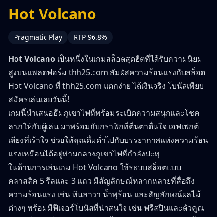
Hot Volcano
Pragmatic Play
RTP 96.8%
Hot Volcano
เป็นหนึ่งในเกมสล็อตสุดฮิตที่ได้รับความนิยม
สูงบนแพลตฟอร์ม thh25.com สัมผัสความร้อนแรงกับสล็อต
Hot Volcano ที่ thh25.com แตกง่าย ได้เงินจริง โบนัสเพียบ
สมัครเล่นเลยวันนี้!
เกมนี้นำเสนอธีมภูเขาไฟที่พร้อมระเบิดความสนุกและโชค
ลาภให้กับผู้เล่น มาพร้อมกับกราฟิกที่ตื่นตาตื่นใจ เอฟเฟกต์
เสียงที่เร้าใจ ช่วยให้คุณดื่มด่ำไปกับบรรยากาศแห่งความร้อน
แรงเหมือนได้อยู่ท่ามกลางภูเขาไฟที่กำลังปะทุ
ในด้านการเล่นเกม Hot Volcano ใช้ระบบสล็อตแบบ
คลาสสิค 5 รีลและ 3 แถว มีสัญลักษณ์หลากหลายที่สื่อถึง
ความร้อนแรง เช่น หินลาวา น้ำพุร้อน และสัญลักษณ์ผลไม้
ต่างๆ พร้อมมีฟีเจอร์โบนัสที่น่าสนใจ เช่น ฟรีสปินและตัวคูณ