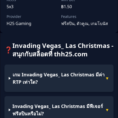
5x3
฿1.50
Provider
Features
H25 Gaming
ฟรีสปิน, ตัวคูณ, เกมโบนัส
Invading Vegas_ Las Christmas -
❓
สนุกกับสล็อตที่ thh25.com
เกม Invading Vegas_ Las Christmas มีค่า
▼
RTP เท่าใด?
Invading Vegas_ Las Christmas มีฟีเจอร์
▼
ฟรีสปินหรือไม่?