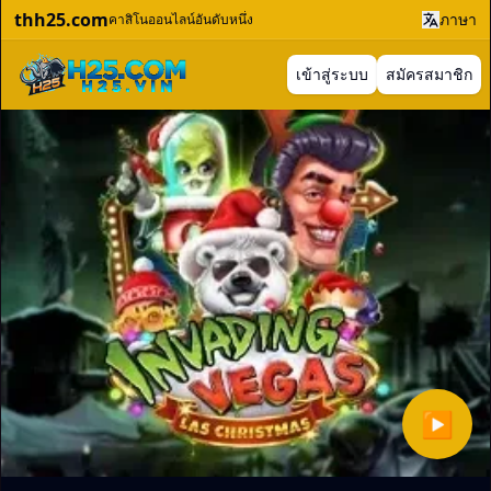
thh25.com
ภาษา
คาสิโนออนไลน์อันดับหนึ่ง
เข้าสู่ระบบ
สมัครสมาชิก
▶