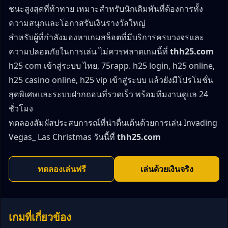
ชนะสูงสุดที่ท้าทาย เหมาะสำหรับนักเดิมพันที่ต้องการทั้ง
ความสนุกและโอกาสรับเงินรางวัลใหญ่
สำหรับผู้ที่กำลังมองหาเกมสล็อตที่มีบริการครบวงจรและ
ความปลอดภัยในการเล่น ไม่ควรพลาดเกมนี้ที่
thh25.com
h25 com เข้าสู่ระบบ ไทย, 75rapp. h25 login, h25 online,
h25 casino online, h25 vip เข้าสู่ระบบ แล้วยังมีโปรโมชั่น
สุดพิเศษและระบบฝากถอนที่รวดเร็ว พร้อมทีมงานดูแล 24
ชั่วโมง
ทดลองสัมผัสประสบการณ์ที่น่าตื่นเต้นด้วยการเล่น Invading
Vegas_ Las Christmas วันนี้ที่
thh25.com
ทดลองเล่นฟรี
เล่นด้วยเงินจริง
เกมที่เกี่ยวข้อง